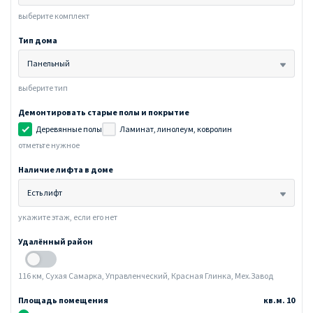
выберите комплект
Тип дома
Панельный
выберите тип
Демонтировать старые полы и покрытие
Деревянные полы
Ламинат, линолеум, ковролин
отметьте нужное
Наличие лифта в доме
Есть лифт
укажите этаж, если его нет
Удалённый район
116 км, Сухая Самарка, Управленческий, Красная Глинка, Мех.Завод
Площадь помещения
кв.м. 10