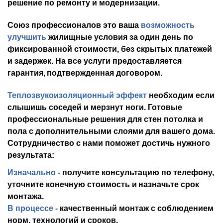
решение по ремонту и модернизации.
Союз профессионалов это ваша
возможность
улучшить
жилищные условия за один день по
фиксированной стоимости, без скрытых платежей
и задержек.
На все
услуги
предоставляется
гарантия,
подтвержденная договором.
Теплозвукоизоляционный эффект
необходим если
слышишь соседей и мерзнут ноги.
Готовые
профессиональные решения для стен потолка и
пола с дополнительными слоями для вашего дома.
Сотрудничество с нами поможет достичь нужного
результата:
Изначально
-
получи
те
консультацию по телефону,
уточнит
е
конечную стоимость
и
назначьте
срок
монтажа.
В процессе
-
качественн
ый
монтаж
с
соблюдением
норм, технологий и сроков.