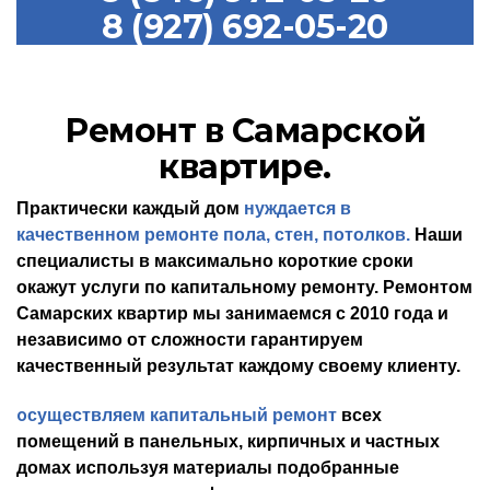
8 (927) 692-05-20
Ремонт в Самарской
квартире.
П
рактически каждый дом
нуждается в
качественном ремонте пола, стен, потолков.
Наши
специалисты в максимально
к
ороткие сроки
окажут
услуги по капитальному ремонту. Ремонтом
С
амарских квартир мы занимаемся
с
2010 года и
независимо от сложности
г
арантируем
качественный результат каждому
своему клиенту.
О
существляем капитальный ремонт
всех
помещений
в панельных, кирпичных и частных
домах
используя материалы подобранные